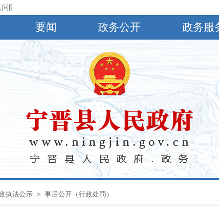
间阴，有小到中雨，偏南风4～5级，阵风6～8级，最高气温30℃，最低气
要闻
政务公开
政务服
政执法公示
> 事后公开（行政处罚）