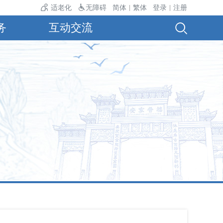
温24℃。
适老化
无障碍
简体
繁体
登录
注册
|
|
务
互动交流