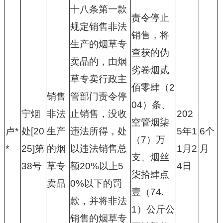
十八条第一款
责令停止
规定销售非法
销售，将
生产的烟草专
查获的伪
卖品的，由烟
劣卷烟贰
草专卖行政主
佰零肆（2
销售
管部门责令停
04）条、
宁烟
非法
止销售，没收
202
空管烟柒
卢*
处[20
生产
违法所得，处
5年1
6个
（7）万
*
25]第
的烟
以违法销售总
1月2
月
支、烟丝
38号
草专
额20%以上5
4日
柒拾肆点
卖品
0%以下的罚
壹（74.
款，并将非法
1）公斤公
销售的烟草专