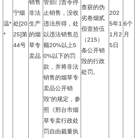
销售
管部门责令停
查获的伪
宁烟
非法
止销售，没收
202
劣卷烟贰
温*
处[20
生产
违法所得，处
5年1
6个
佰壹拾伍
*
25]第
的烟
以违法销售总
1月2
月
（215）
44号
草专
额20%以上5
5日
条公开销
卖品
0%以下的罚
毁的行政
款，并将非法
处罚。
销售的烟草专
卖品公开销
毁”的规定，参
照《邢台市烟
草专卖行政处
罚自由裁量执