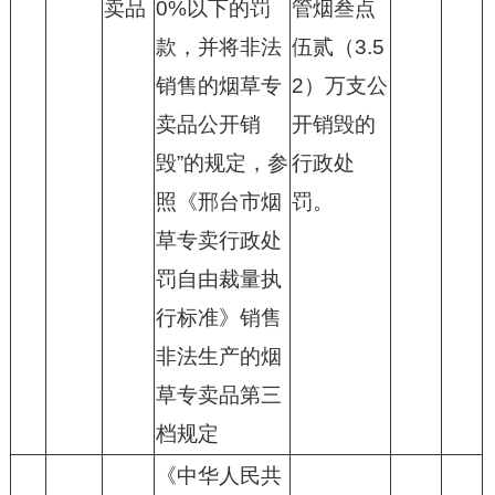
卖品
0%以下的罚
管烟叁点
款，并将非法
伍贰（3.5
销售的烟草专
2）万支公
卖品公开销
开销毁的
毁”的规定，参
行政处
照《邢台市烟
罚。
草专卖行政处
罚自由裁量执
行标准》销售
非法生产的烟
草专卖品第三
档规定
《中华人民共