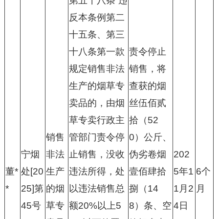
第五十八条“违
反本条例第二
十五条、第三
十八条第一款
责令停止
规定销售非法
销售，将
生产的烟草专
查获的烟
卖品的，由烟
丝伍佰贰
草专卖行政主
拾（52
销售
管部门责令停
0）公斤、
宁烟
非法
止销售，没收
伪劣卷烟
202
董*
处[20
生产
违法所得，处
壹佰肆拾
5年1
6个
*
25]第
的烟
以违法销售总
捌（14
1月2
月
45号
草专
额20%以上5
8）条、空
4日