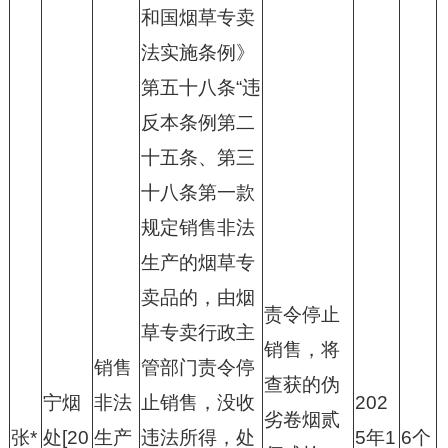
和国烟草专卖
法实施条例》
第五十八条“违
反本条例第二
十五条、第三
十八条第一款
规定销售非法
生产的烟草专
卖品的，由烟
责令停止
草专卖行政主
销售，将
销售
管部门责令停
查获的伪
宁烟
非法
止销售，没收
202
劣卷烟贰
张*
处[20
生产
违法所得，处
5年1
6个