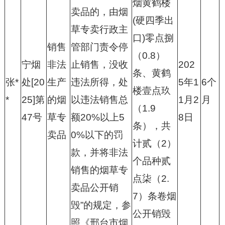
烟黄鹤楼
卖品的，由烟
(硬四季出
草专卖行政主
口)零点捌
销售
管部门责令停
（0.8）
宁烟
非法
止销售，没收
202
条、黄鹤
张*
处[20
生产
违法所得，处
5年1
6个
楼壹点玖
*
25]第
的烟
以违法销售总
1月2
月
（1.9
47号
草专
额20%以上5
8日
条），共
卖品
0%以下的罚
计贰（2）
款，并将非法
个品种贰
销售的烟草专
点柒（2.
卖品公开销
7）条卷烟
毁”的规定，参
公开销毁
照《邢台市烟