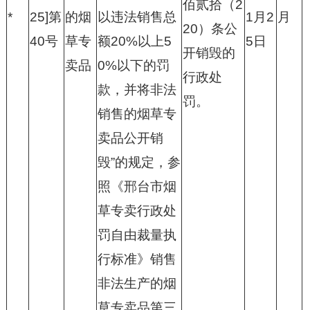
佰贰拾（2
*
25]第
的烟
以违法销售总
1月2
月
20）条公
40号
草专
额20%以上5
5日
开销毁的
卖品
0%以下的罚
行政处
款，并将非法
罚。
销售的烟草专
卖品公开销
毁”的规定，参
照《邢台市烟
草专卖行政处
罚自由裁量执
行标准》销售
非法生产的烟
草专卖品第三