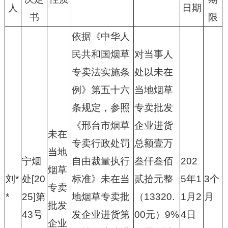
人
日期
书
限
依据《中华人
民共和国烟草
对当事人
专卖法实施条
处以未在
例》第五十六
当地烟草
条规定，参照
专卖批发
《邢台市烟草
企业进货
未在
专卖行政处罚
总额壹万
当地
宁烟
自由裁量执行
叁仟叁佰
202
烟草
刘*
处[20
标准》未在当
贰拾元整
5年1
3个
专卖
*
25]第
地烟草专卖批
（13320.
1月2
月
批发
43号
发企业进货第
00元）9%
4日
企业