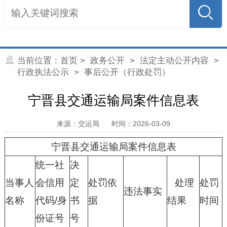
当前位置：
首页
>
政务公开
>
法定主动公开内容
>
行政执法公示
> 事后公开（行政处罚）
宁晋县交通运输局案件信息表
来源：交运局
时间：2026-03-09
宁晋县交通运输局案件信息表
统一社
决
当事人
会信用
定
处罚依
处理
处罚
违法事实
名称
代码/身
书
据
结果
时间
份证号
号