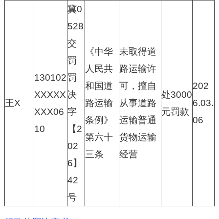
冀0
528
交
《中华
未取得道
罚
人民共
路运输许
130102
罚
和国道
可，擅自
202
XXXXX
决
处3000
王X
路运输
从事道路
6.03.
XXX06
字
元罚款
条例》
运输普通
06
10
【2
第六十
货物运输
02
三条
经营
6】
42
号