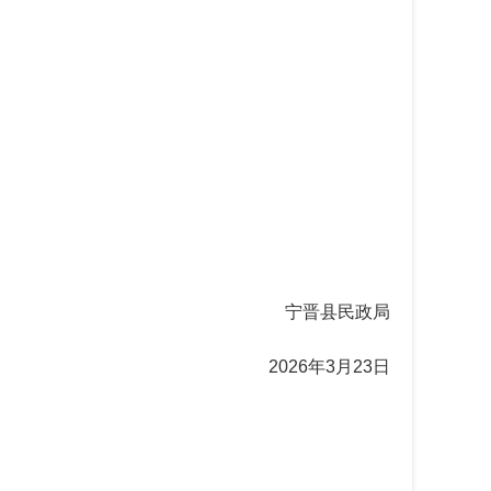
宁晋县民政局
20
26
年
3
月
23
日