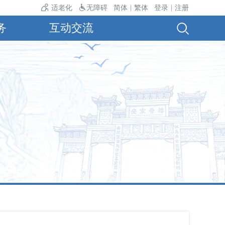
温24℃。
适老化
无障碍
简体
繁体
登录
注册
|
|
务
互动交流