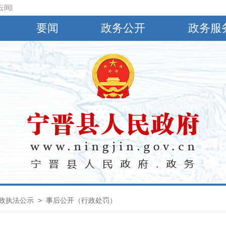
间阴，有小到中雨，偏南风4～5级，阵风6～8级，最高气温30℃，最低气
要闻
政务公开
政务服
政执法公示
> 事后公开（行政处罚）