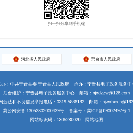
扫一扫分享到手机端
河北省人民政府
邢台市人民政府
主办：中共宁晋县委 宁晋县人民政府
承办：宁晋县电子政务服务中
后台维护：宁晋县电子政务服务中心
邮箱：njxdzzw@126.com
网违法和不良信息举报电话：0319-5886182
邮箱：njwxbxxjb@163
冀公网安备 13052802000439号
备案号：冀ICP备09002497号-1
网站标识码：1305280020
网站地图