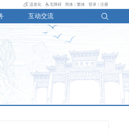
气温24℃。
适老化
无障碍
简体
繁体
登录
注册
|
|
务
互动交流