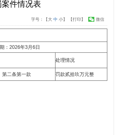
罚案件情况表
字号：【
大
中
小
】
【打印】
微信
表
26年3月6日
处理情况
》第二条第一款
罚款贰拾玖万元整