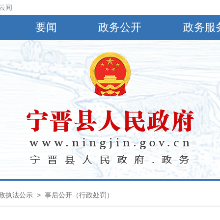
云间阴，有小到中雨，偏南风4～5级，阵风6～8级，最高气温30℃，最低
要闻
政务公开
政务服
政执法公示
> 事后公开（行政处罚）