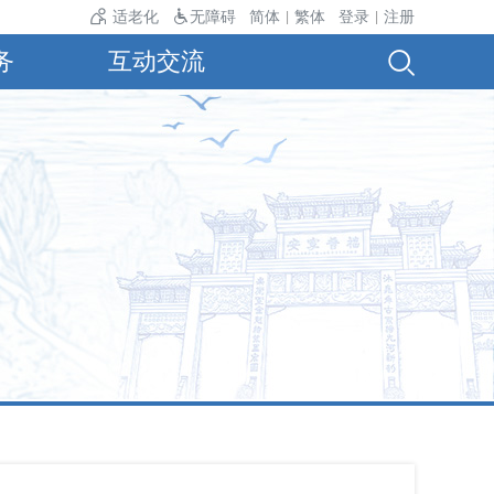
温24℃。
适老化
无障碍
简体
繁体
登录
注册
|
|
务
互动交流