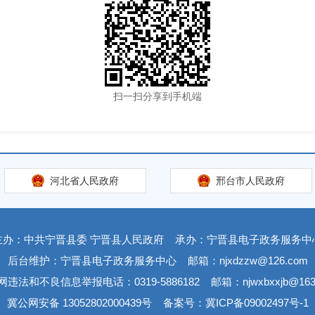
扫一扫分享到手机端
河北省人民政府
邢台市人民政府
主办：中共宁晋县委 宁晋县人民政府
承办：宁晋县电子政务服务中
后台维护：宁晋县电子政务服务中心
邮箱：njxdzzw@126.com
网违法和不良信息举报电话：0319-5886182
邮箱：njwxbxxjb@163
冀公网安备 13052802000439号
备案号：冀ICP备09002497号-1