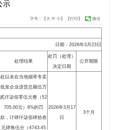
公示
字号：【
大
中
小
】
【打印】
微信
日期：2026年3月23日
处罚（处理）
处理结果
公开期限
决定日期
处以未在当地烟草专卖
批发企业进货总额伍万
贰仟柒佰零伍元整（52
705.00元）9%的罚
2026年3月17
3个月
款，计肆仟柒佰肆拾叁
日
元肆角伍分（4743.45