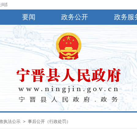
间阴，有小到中雨，偏南风4～5级，阵风6～8级，最高气温30℃，最低气
要闻
政务公开
政务服
政执法公示
> 事后公开（行政处罚）