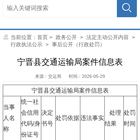
当前位置：
首页
>
政务公开
>
法定主动公开内容
>
行政执法公示
> 事后公开（行政处罚）
宁晋县交通运输局案件信息表
来源：交运局
时间：2026-05-29
宁晋县交通运输局案件信息表
统一社
当事
会信用
决定
处理
处罚
人名
处罚依据
违法事实
代码/身
书号
结果
时间
称
份证号