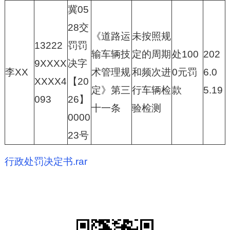
冀05
28交
《道路运
未按照规
13222
罚罚
输车辆技
定的周期
处100
202
9XXXX
决字
李XX
术管理规
和频次进
0元罚
6.0
XXXX4
【20
定》第三
行车辆检
款
5.19
093
26】
十一条
验检测
0000
23号
行政处罚决定书.rar