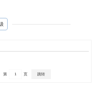
级
第
页
跳转