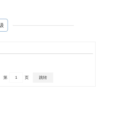
级
第
页
跳转