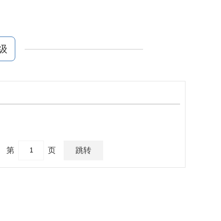
级
第
页
跳转