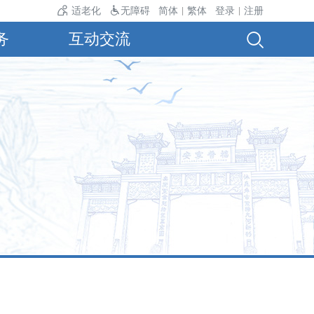
22℃～34℃。
适老化
无障碍
简体
繁体
登录
注册
|
|
务
互动交流