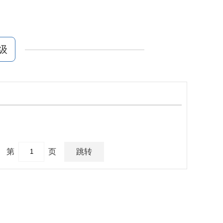
级
第
页
跳转