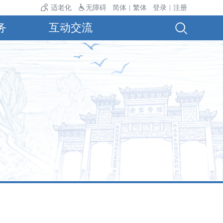
10级以上，26℃～33℃；明天夜间到后天白天多云，北风3～4级，22
适老化
无障碍
简体
繁体
登录
注册
|
|
务
互动交流