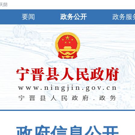
天阴有分散性雷阵雨或阵雨转多云，北风4～6级，阵风7~9级，夜间局地阵风
要闻
政务公开
政务服
政府信息公开