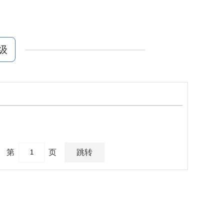
级
第
页
跳转