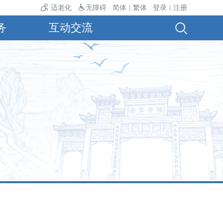
22℃～34℃。
适老化
无障碍
简体
繁体
登录
注册
|
|
务
互动交流