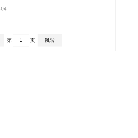
-04
第
页
跳转