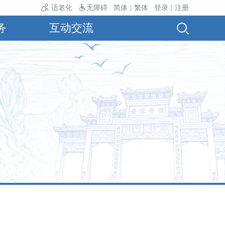
22℃～34℃。
适老化
无障碍
简体
繁体
登录
注册
|
|
务
互动交流