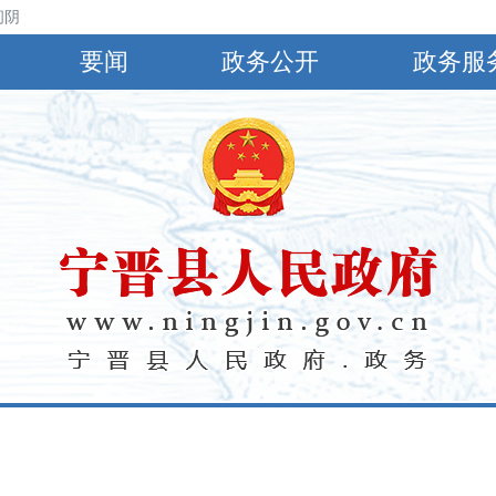
阴，下午到夜间有分散性雷阵雨或阵雨，北风3～4级转4~5级，最高气温3
要闻
政务公开
政务服