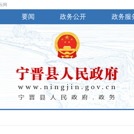
云间阴，有小到中雨，偏南风4～5级，阵风6～8级，最高气温30℃，最低
要闻
政务公开
政务服