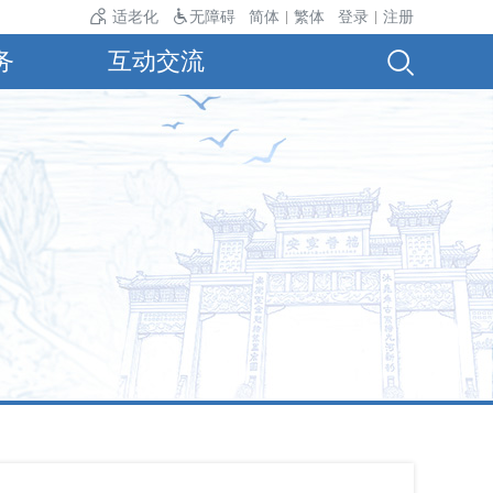
气温24℃。
适老化
无障碍
简体
繁体
登录
注册
|
|
务
互动交流