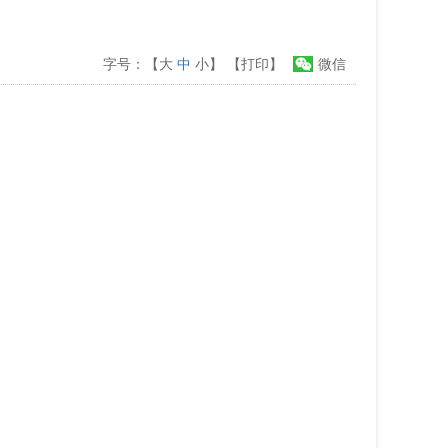
字号：【
大
中
小
】
【打印】
微信