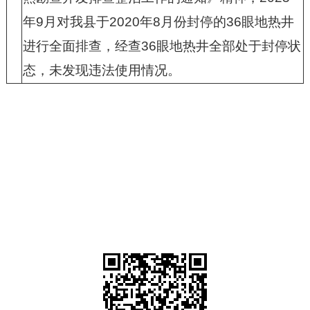
年
9
月对我县于
2020
年
8
月份封停的
36
眼地热井
进行全面排查，经查
36
眼地热井全部处于封停状
态，未发现违法使用情况。