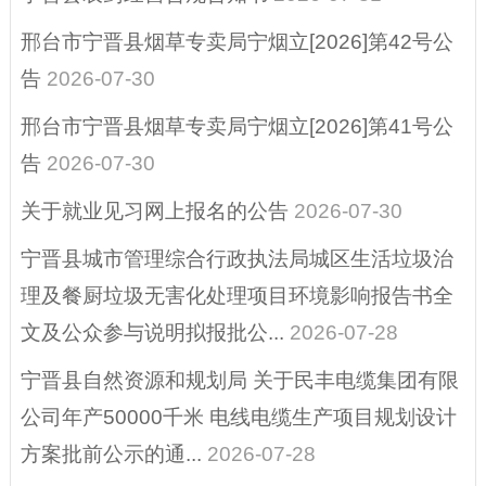
建议提案办理结果
邢台市宁晋县烟草专卖局宁烟立[2026]第42号公
公开
告
2026-07-30
营商环境、助企纾
困
邢台市宁晋县烟草专卖局宁烟立[2026]第41号公
告
2026-07-30
重点领域信息公开
关于就业见习网上报名的公告
2026-07-30
征地信息
宁晋县城市管理综合行政执法局城区生活垃圾治
其他
理及餐厨垃圾无害化处理项目环境影响报告书全
政府公报
文及公众参与说明拟报批公...
2026-07-28
县域商业建设行动
宁晋县自然资源和规划局 关于民丰电缆集团有限
（电子商务进农村
综合示范）
公司年产50000千米 电线电缆生产项目规划设计
方案批前公示的通...
2026-07-28
招考招录