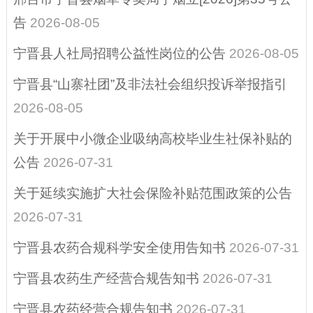
行政许可
告
2026-08-05
行政执法公示
宁晋县人社局招聘公益性岗位的公告
2026-08-05
涉企行政检查公示
宁晋县“山寨社团”及非法社会组织投诉举报指引
专栏
2026-08-05
预算/决算
关于开展中小微企业吸纳高校毕业生社保补贴的
惠民惠农财政补贴
公告
2026-07-31
行政事业性收费、
关于延续实施扩大社会保险补贴范围政策的公告
减税降费
2026-07-31
政府采购
宁晋县农药合规科学安全使用告知书
2026-07-31
扶贫资金政策专栏
宁晋县农药生产经营合规告知书
2026-07-31
重大建设项目
宁晋县农药经营合规告知书
2026-07-31