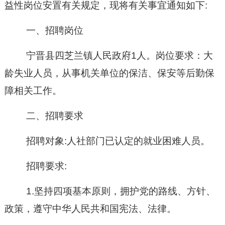
益性岗位安置有关规定，
现将有关事宜通知如下
:
一、招聘
岗位
宁晋县四芝兰镇人民政府
1人。岗位要求：大
龄失业人员，从事
机关单位的
保洁、保安等
后勤保
障相关
工作
。
二、招聘要求
招聘对象
:
人社部门已认定的
就业困难人员
。
招聘要求
:
1.坚持四项基本原则，拥护党的路线、方针、
政策，遵守中华人民共和国宪法、法律。