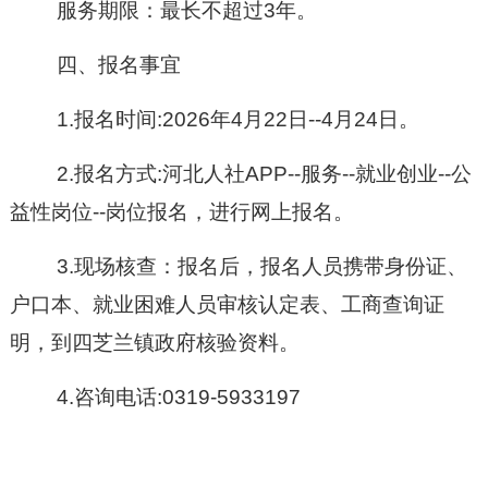
服务期限
：
最长不超过
3年
。
四
、报名事宜
1.报名时间:
202
6
年
4
月
22
日
--4月24日。
2.报名方式:
河北人社
APP-
-
服务
-
-
就业创业
-
-
公
益性岗位
--
岗位报名
，
进行网上报名
。
3.现场核查：
报名后，报名人员携带身份证、
户口本、就业困难人员审核认定表、工商查询证
明，到四芝兰镇政府核验资料。
4.
咨询电话
:
0319-5933197