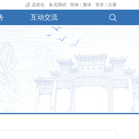
气温24℃。
适老化
无障碍
简体
繁体
登录
注册
|
|
务
互动交流