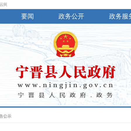
云间阴，有小到中雨，偏南风4～5级，阵风6～8级，最高气温30℃，最低
要闻
政务公开
政务服
告公示