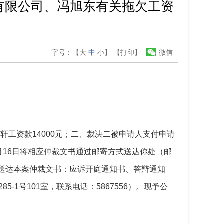
有限公司、冯旭东有关拖欠工资
字号：【
大
中
小
】
【打印】
微信
子轩工资款
14000元；二、裁决二被申请人支付申请
年4月16日将相应仲裁文书通过邮寄方式送达你处（邮
送达本案仲裁文书：应诉开庭通知书、答辩通知
-1号101室，联系电话：5867556）。现予公