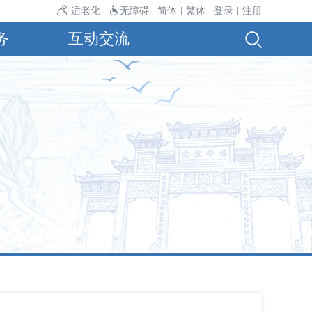
温24℃。
适老化
无障碍
简体
繁体
登录
注册
|
|
务
互动交流