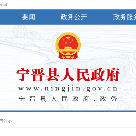
云间阴，有小到中雨，偏南风4～5级，阵风6～8级，最高气温30℃，最低气
要闻
政务公开
政务服
告公示