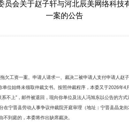
委员会关于赵子轩与河北辰美网络科技
一案的公告
东拖欠工资一案。申请人请求一、
裁决二被申请人支付申请人赵
你单位始终未领取仲裁文书。按照仲裁程序，本委又于
2026
联系不上”，
邮件被退回，现向你单位及法人冯旭东以公告的方式
9点0分在宁晋县劳动人事争议仲裁院开庭审理（地址：宁晋县晶龙街285
由不到庭的，本委将作出缺席裁决。