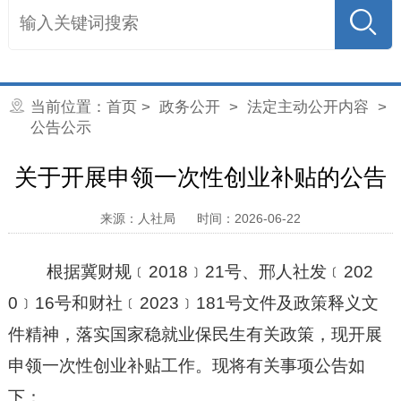
当前位置：
首页
>
政务公开
>
法定主动公开内容
>
公告公示
关于开展申领一次性创业补贴的公告
来源：人社局
时间：2026-06-22
根据冀财规﹝
2018﹞21号
、
邢人社发﹝
202
0﹞16号
和财社
﹝
202
3
﹞
181
号文件
及政策释义
文
件精神，落实国家稳就业保民生有关政策，现开展
申领一次性创业补贴工作。现将有关事项公告如
下：