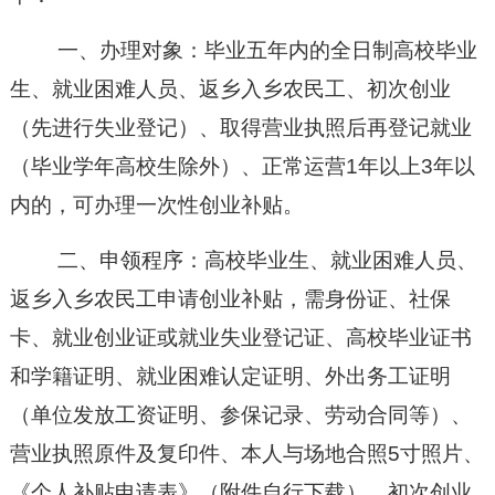
一、办理对象
：
毕业五年内的全日制高校毕业
生、就业困难人员、返乡入乡
农民工
、
初次创业
（
先进行失业登记）
、取得营业执照
后再
登记就业
（毕业学年高校生除外）、正常运营
1年
以上
3年
以
内的，可
办理
一次性创业补贴。
二、申领程序
：
高校毕业生、就业困难人员、
返乡入乡
农民工
申请创业补贴，需身份证、
社保
卡、
就业创业证或就业失业登记证、高校毕业证书
和学籍证明
、
就业困难认定证明、
外出务工
证明
（单位发放工资
证明
、参保记录、劳动合同等）
、
营业执照原件及复印件、本人与场地合照
5寸照片、
《个人补贴申请表》（附件自行下载）、初次创业