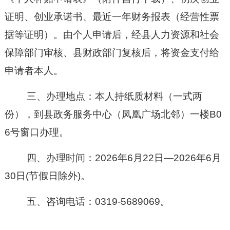
证明、
创业承诺书、最近
一
年
财务报表
（经营性票
据等证明）
。
由个人申请后，经县人力资源和社会
保障部门审核、县财政部门复核后，将资金支付给
申请者本人。
三、办理地点：
本人持
纸质材料（
一式
两
份）
，
到县
政务服务中心
（凤凰广场北邻）一
楼
B0
6号窗口
办理。
四
、
办理
时间
：
202
6
年
6
月
22
日
—202
6
年
6
月
30
日
(节假日除外)。
五
、
咨询
电话：
0319-
5689069。