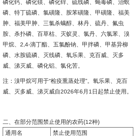
磷化钙、磷化镁、磷化锌、硫线磷、蝇毒磷、治螟
磷、特丁硫磷、氯磺隆、胺苯磺隆、甲磺隆、福美
胂、福美甲胂、三氯杀螨醇、林丹、硫丹、氟虫
胺、杀扑磷、百草枯、灭蚁灵、氯丹、六氯苯、溴
甲烷、
2,4-滴丁酯、五氯酚钠、甲拌磷、甲基异柳
磷、水胺硫磷、灭线磷、氧乐果、克百威、灭多
威、涕灭威、磷化铝、氯化苦。
注：溴甲烷可用于
“检疫熏蒸处理”。氧乐果、克百
威、灭多威、涕灭威自2026年6月1日起禁止使用。
二、在部分范围禁止使用的农药
(12种)
通用名
禁止使用范围