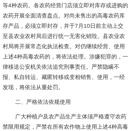
等4种农药。
各农药经营门店须立即对
库存或进购的
农药
开展全面清查盘点。对尚未售出的
高毒农药
库
存产品，必须立即封存，并
于
7月10日前
主动上交
至县农业农村局
后
进行统一无害化销毁。县农业农
村局将开展
常态化
执法检查。对仍继续经营
、使用
上述
4种高毒农药的，将依法
处理
。涉嫌犯罪的，一
律移送公安机关依法追究刑事责任。严禁隐瞒不
报、私自转运、藏匿转移或变相销售
、使用
，一经
发现，将依法从重处罚。
二、
严格依法依规使用
广大种植户及农产品生产主体须严格遵守
农药
禁限用规定，严禁在所有农作物上使用上述
4种高毒