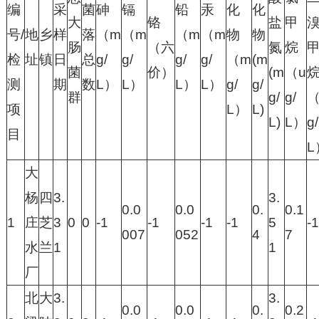
编
采
菌
砷
镉
铅
汞
化
化
大
铬
盐
甲
号/
地
乡
样
落
（m
（m
（m
（m
物
物
肠
（六
氮
烷
检
址
镇
日
总
g/
g/
g/
g/
（m
(m
菌
价）
(m
（u
测
期
数
L）
L）
L）
L）
g/
g/
群
g/
g/
（
项
L）
L)
L)
L）
g/
目
L
大
杨
四
3.
3.
0.0
0.0
0.
0.1
1
庄
芝
3
0
0
-1
-1
-1
-1
5
-1
007
052
4
7
水
兰
1
1
厂
北
大
3.
3.
0.0
0.0
0.
0.2