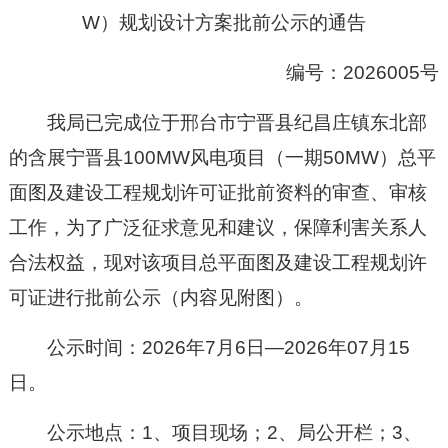
W）规划设计方案
批前
公示的通告
编号：20
26005
号
我局已完成位于邢台市宁晋县纪昌庄镇东北部
的含展宁晋县100MW风电项目（一期50MW）总平
面图及建设工程规划许可证批前资料
的
审查、
审
核
工作，为了广泛征求意见和建议，保障利害关系人
合法权益，现对
该项目
总平面图及建设工程规划许
可证
进行批前公示（
内容见附图
）
。
公示时间：20
26
年
7
月
6
日—20
26
年
07
月
15
日。
公示地点：1、项目现场
；
2、
局公开栏；
3、