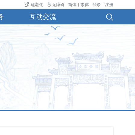
气温24℃。
适老化
无障碍
简体
繁体
登录
注册
|
|
务
互动交流