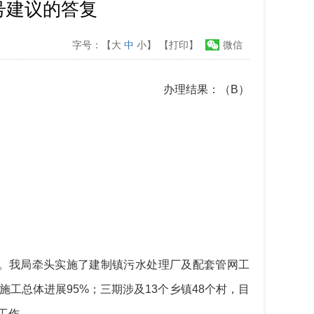
号建议的答复
字号：【
大
中
小
】
【打印】
微信
办理结果：
（
B）
。我局牵头实施了建制镇污水处理厂及配套管网工
工总体进展95%；三期涉及13个乡镇48个村，目
工作。