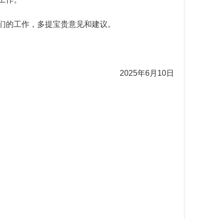
们的工作，多提宝贵意见和建议。
2025
年
6
月
10
日