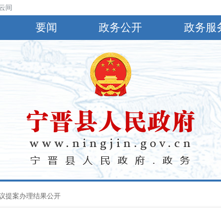
云间阴，有小到中雨，偏南风4～5级，阵风6～8级，最高气温30℃，最低
要闻
政务公开
政务服
议提案办理结果公开