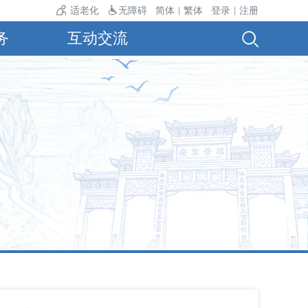
气温24℃。
适老化
无障碍
简体
繁体
登录
注册
|
|
务
互动交流