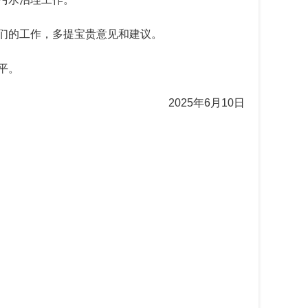
们的工作，多提宝贵意见和建议。
平。
2025
年
6
月
10
日