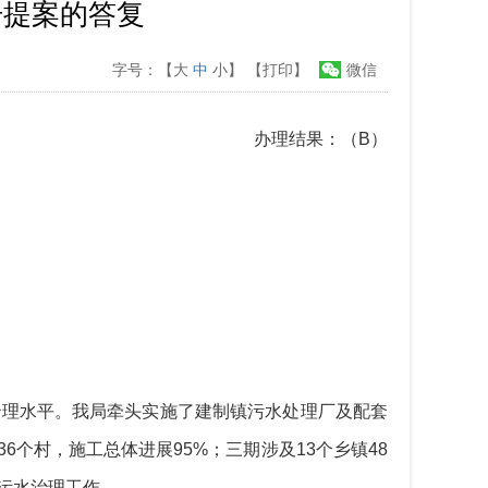
号提案的答复
字号：【
大
中
小
】
【打印】
微信
办理结果：
（
B）
治理水平。我局牵头实施了建制镇污水处理厂及配套
个村，施工总体进展95%；三期涉及13个乡镇48
污水治理工作。