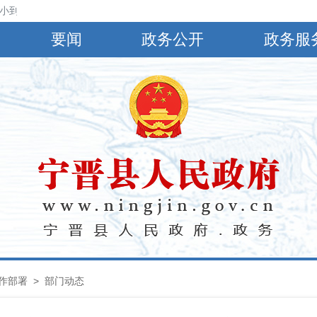
到中雨，偏南风4～5级，阵风6～8级，最高气温30℃，最低气温24℃。
要闻
政务公开
政务服
作部署
>
部门动态