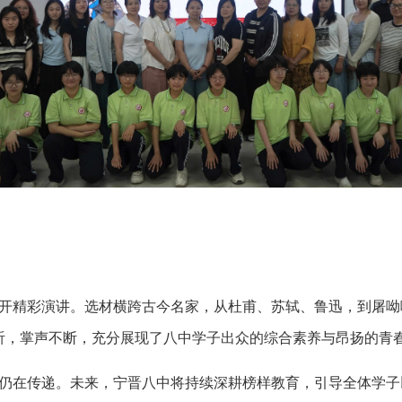
展开精彩演讲。选材横跨古今
名家
，从杜甫、苏轼、鲁迅，到屠呦
听，掌声
不断
，充分展现了八中学子出众的综合素养与昂扬的青
种仍在传递。未来，宁晋八中将持续深耕榜样教育，引导全体学