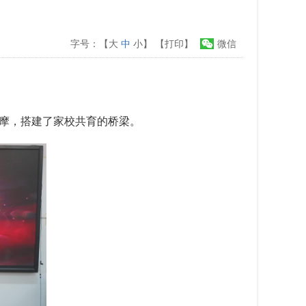
字号：【
大
中
小
】
【打印】
微信
摩，搭建
了
家校共育的桥梁。