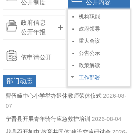
公开制度
公开内容
机构职能
政府信息
基层政务
政府领导
公开年报
公开事项目录
重大会议
公告公示
依申请公开
政策解读
工作部署
部门动态
部门动态
曹伍疃中心小学举办退休教师荣休仪式
2026-08-
乡镇动态
07
规划信息
宁晋县开展青年骑行应急救护培训
2026-08-04
统计信息
我县召开初中“教育共同体”建设交流研讨会
2026-