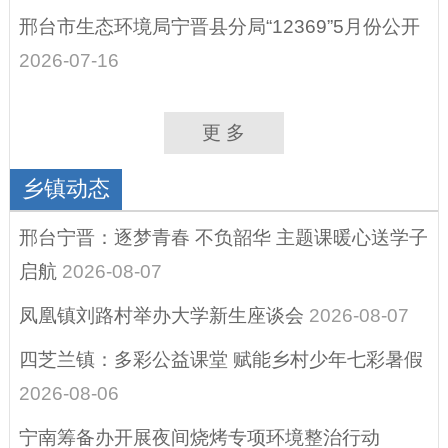
扶贫资金政策专栏
邢台市生态环境局宁晋县分局“12369”5月份公开
重大建设项目
2026-07-16
建议提案办理结果
公开
更 多
营商环境、助企纾
乡镇动态
困
重点领域信息公开
邢台宁晋：逐梦青春 不负韶华 主题课暖心送学子
启航
2026-08-07
征地信息
凤凰镇刘路村举办大学新生座谈会
2026-08-07
其他
四芝兰镇：多彩公益课堂 赋能乡村少年七彩暑假
政府公报
2026-08-06
县域商业建设行动
（电子商务进农村
宁南筹备办开展夜间烧烤专项环境整治行动