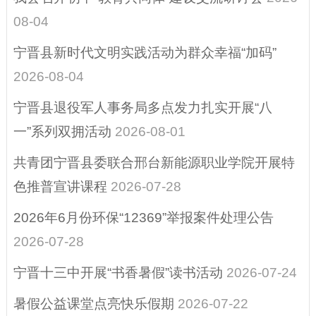
08-04
权责和公共服务清
单
宁晋县新时代文明实践活动为群众幸福“加码”
行政许可
2026-08-04
宁晋县退役军人事务局多点发力扎实开展“八
行政执法公示
一”系列双拥活动
2026-08-01
涉企行政检查公示
专栏
共青团宁晋县委联合邢台新能源职业学院开展特
预算/决算
色推普宣讲课程
2026-07-28
惠民惠农财政补贴
2026年6月份环保“12369”举报案件处理公告
2026-07-28
行政事业性收费、
减税降费
宁晋十三中开展“书香暑假”读书活动
2026-07-24
政府采购
暑假公益课堂点亮快乐假期
2026-07-22