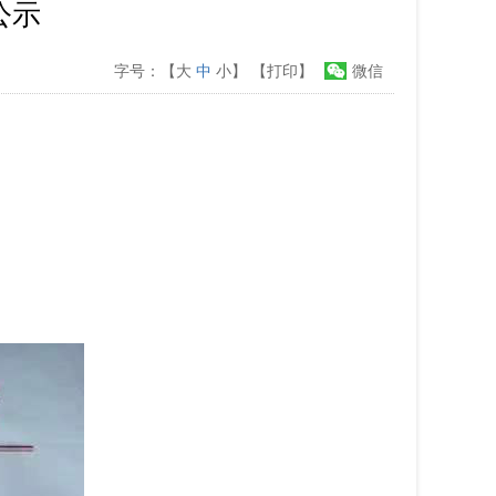
公示
字号：【
大
中
小
】
【打印】
微信