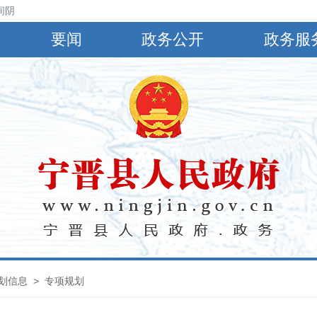
阴，有小到中雨，偏南风4～5级，阵风6～8级，最高气温30℃，最低气温2
要闻
政务公开
政务服
划信息
>
专项规划