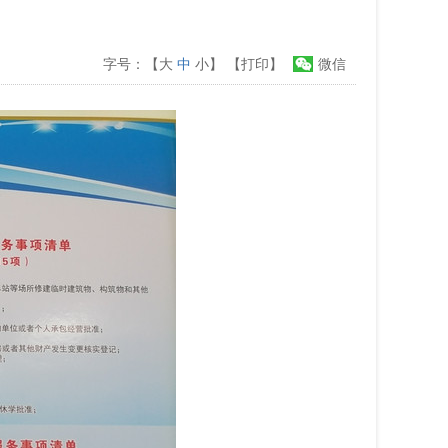
字号：【
大
中
小
】
【打印】
微信