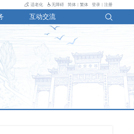
温24℃。
适老化
无障碍
简体
繁体
登录
注册
|
|
务
互动交流