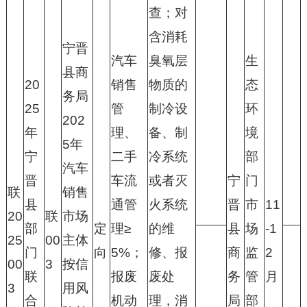
查；对
含消耗
宁晋
汽车
臭氧层
生
县商
20
销售
物质的
态
务局
25
管
制冷设
环
202
年
理、
备、制
境
5年
宁
二手
冷系统
部
汽车
晋
车流
或者灭
宁
门
联
销售
县
通管
火系统
晋
市
11
20
联
市场
部
定
理≥
的维
县
场
-1
25
00
主体
门
向
5%；
修、报
商
监
2
00
3
按信
联
报废
废处
务
管
月
3
用风
合
机动
理，消
局
部