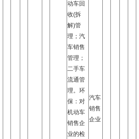
动车回
收(拆
解)管
理；汽
车销售
管理；
二手车
流通管
理。环
汽车
保：对
销售
机动车
企业
销售企
业的检