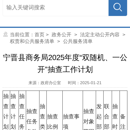
当前位置：
首页
>
政务公开
>
法定主动公开内容
>
权责和公共服务清单
>
公共服务清单
宁晋县商务局2025年度“双随机、一公
开”抽查工作计划
来源：政府办公室
时间：2025-01-21
抽
抽
抽
查
查
查
抽
发
联
抽
抽查
抽查
计
计
任
查
抽查
抽查事
起
合
查
备
任务
对象
划
划
务
类
比例
项
部
部
时
注