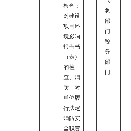
气
检查；
象
对建设
部
项目环
门
境影响
税
报告书
务
（表）
部
的检
门
查。消
防：对
单位履
行法定
消防安
全职责