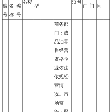
名称
范围
编
名
编
型
门
门
间
号
称
号
商务部
门：成
品油零
售经营
资格企
业依法
依规经
营情
况。市
场监
管：登