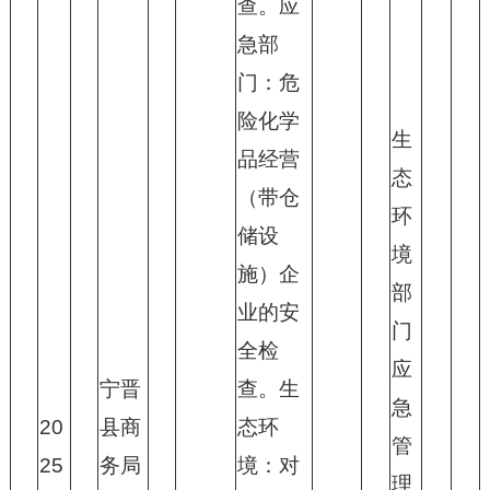
查。应
急部
门：危
险化学
生
品经营
态
（带仓
环
储设
境
施）企
部
业的安
门
全检
应
宁晋
查。生
急
20
县商
态环
管
25
务局
境：对
理