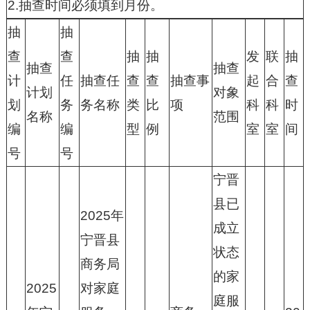
2.抽查时间必须填到月份。
抽
抽
查
查
抽
抽
发
联
抽
抽查
抽查
计
任
抽查任
查
查
抽查事
起
合
查
计划
对象
划
务
务名称
类
比
项
科
科
时
名称
范围
编
编
型
例
室
室
间
号
号
宁晋
县已
2025年
成立
宁晋县
状态
商务局
的家
2025
对家庭
庭服