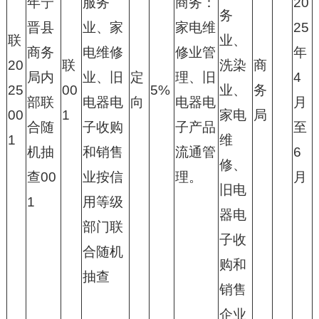
年宁
服务
商务：
20
务
晋县
业、家
家电维
25
联
业、
商务
电维修
修业管
年
20
联
洗染
商
局内
业、旧
定
理、旧
4
25
00
5%
业、
务
部联
电器电
向
电器电
月
00
1
家电
局
合随
子收购
子产品
至
1
维
机抽
和销售
流通管
6
修、
查00
业按信
理。
月
旧电
1
用等级
器电
部门联
子收
合随机
购和
抽查
销售
企业