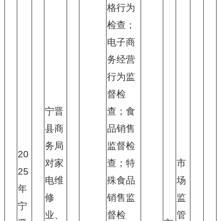
格行为
检查；
电子商
务经营
行为监
督检
宁晋
查；食
县商
品销售
务局
监督检
20
对家
查；特
市
25
电维
殊食品
场
年
修
销售监
监
宁
业、
督检
管