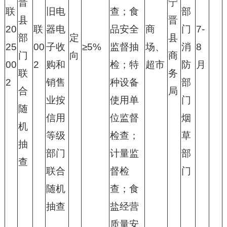
晋
宁
联
旧电
查；食
部
县
晋
20
联
器电
品安全
商
门
7-
部
定
县
25
00
子收
≥5%
监督抽
场、
消
8
门
向
商
00
2
购和
检；特
超市
防
月
联
务
2
销售
种设备
部
合
局
业按
使用单
门
随
信用
位监督
烟
机
等级
检查；
草
抽
部门
计量监
部
查
联合
督检
门
随机
查；食
抽查
盐经营
质量安