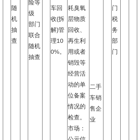
险等
随
车回
耗臭氧
门
级
机
收(拆
层物质
税
部门
抽
解)管
回收、
务
联合
查
理10
再生利
部
随机
0%。
用或者
门
抽查
销毁等
经营活
动的单
二手
位备案
车销
情况的
售企
检查。
业
市场：
公示信