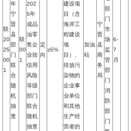
年
202
建设项
部
宁
5年
目（含
门
晋
成品
海岸工
宁
联
市
县
油零
程建设
晋
20
联
场
6-
部
售企
定
项
加油
县
25
00
≥5%
监
7
门
业按
向
目）、
站
商
00
1
管
月
联
信用
排放污
务
1
部
合
风险
染物的
局
门
随
等级
企业事
消
机
部门
业单位
防
抽
联合
和其他
部
查
随机
生产经
门
抽查
营者的