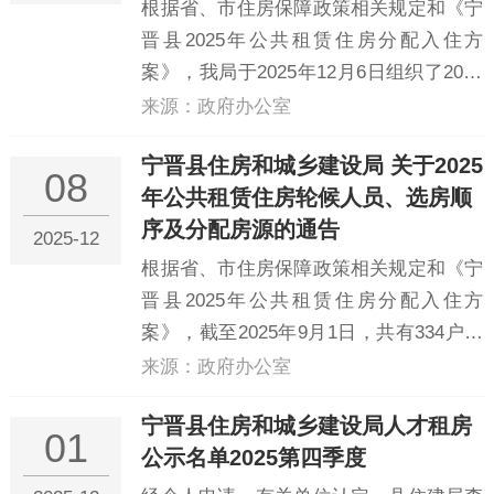
根据省、市住房保障政策相关规定和《宁
晋县2025年公共租赁住房分配入住方
案》，我局于2025年12月6日组织了2025
年公共租赁住房摇号选房。现对摇号选房
来源：政府办公室
结果进行公示，具体名单见附件：宁晋县
宁晋县住房和城乡建设局 关于2025
住房和城乡建设局2025年摇号结果公示名
08
年公共租赁住房轮候人员、选房顺
单.doc
序及分配房源的通告
2025-12
根据省、市住房保障政策相关规定和《宁
晋县2025年公共租赁住房分配入住方
案》，截至2025年9月1日，共有334户家
庭取得住房保障资格，其中申请实物配租
来源：政府办公室
待分配家庭共有253户（名单详见附
宁晋县住房和城乡建设局人才租房
件），本次待分配的房源共173套，分布
01
公示名单2025第四季度
在以下小区：一、阳光怡苑小...