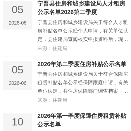
宁晋县住房和城乡建设局人才租房
条件人员名单进行公示。名单如下：序号
05
公示名单2026第二季度
姓名学历学位身份证号工作单位1...
宁晋县住房和城乡建设局关于符合人才租
2026-06
房补贴名单公示经个人申请，有关单位认
定，县住建局查阅核实申报资料后，现将
我县符合申报要求的人才，拟发放租房补
来源：住建局
贴名单进行公示。名单如下：序号姓名身
2026年第二季度住房补贴公示名单
份证号工作单位1康佳130123********0024
05
河北晶澳教育科...
宁晋县住房和城乡建设局关于符合保障房
租赁补贴名单公示经保障家庭申请，有关
2026-06
单位认定，县住房保障部门调查档案、核
实后，现将我县2026年第二季度符合申报
来源：住建局
要求的低收入住房困难家庭，拟发放住房
2026年第一季度保障住房租赁补贴
租赁补贴名单进行公示。具体名单如下：
10
公示名单
序号姓名身份证号保障人口数1巴...