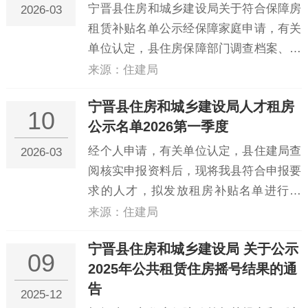
宁晋县住房和城乡建设局关于符合保障房
2026-03
租赁补贴名单公示经保障家庭申请，有关
单位认定，县住房保障部门调查档案、核
实后，现将我县2026年第一季度符合申报
来源：住建局
要求的低收入住房困难家庭，拟发放住房
宁晋县住房和城乡建设局人才租房
租赁补贴名单进行公示。具体名单如下：
10
公示名单2026第一季度
序号姓名身份证号保障人口数1巴...
经个人申请，有关单位认定，县住建局查
2026-03
阅核实申报资料后，现将我县符合申报要
求的人才，拟发放租房补贴名单进行公
示。名单如下：序号姓名身份证号工作单
来源：住建局
位1康佳130123********0024河北晶澳教育
宁晋县住房和城乡建设局 关于公示
科技有限公司2曹皓川130528********00...
09
2025年公共租赁住房摇号结果的通
告
2025-12