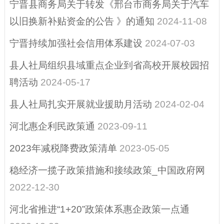
宁晋县商务局关于转发《邢台市商务局关于汽车
行政许可
以旧换新补贴资金的公告 》的通知
2024-11-08
行政执法公示
宁晋持续加强社会信用体系建设
2024-07-03
涉企行政检查公示
县人社局组织县域重点企业到省高校开展校园招
专栏
聘活动
2024-05-17
预算/决算
县人社局扎实开展就业援助月活动
2024-02-04
惠民惠农财政补贴
河北惠企利民政策通
2023-09-11
行政事业性收费、
减税降费
2023年减税降费政策清单
2023-05-05
政府采购
稳经济一揽子政策措施和接续政策_中国政府网
2022-12-30
扶贫资金政策专栏
重大建设项目
河北省推进“1+20”政策体系惠企政策一点通