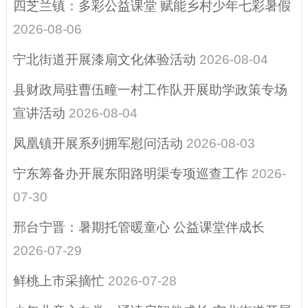
四芝兰镇：多彩公益课堂 赋能乡村少年七彩暑假
权责和公共服务清
2026-08-06
单
宁北街道开展漆扇文化体验活动
2026-08-04
行政许可
县财政局驻曹伍疃一村工作队开展助学政策专场
行政执法公示
宣讲活动
2026-08-04
涉企行政检查公示
凤凰镇开展系列拥军慰问活动
2026-08-03
专栏
宁东筹备办开展东阳路明渠专项巡查工作
2026-
预算/决算
07-30
惠民惠农财政补贴
邢台宁晋：暑期托管暖童心 公益课堂伴成长
行政事业性收费、
2026-07-29
减税降费
鲜桃上市采摘忙
2026-07-28
政府采购