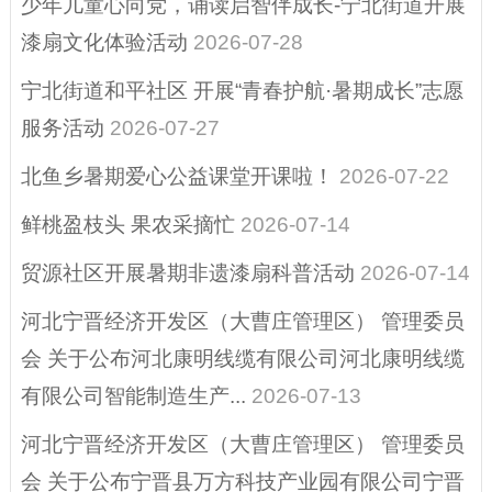
少年儿童心向党，诵读启智伴成长-宁北街道开展
扶贫资金政策专栏
漆扇文化体验活动
2026-07-28
重大建设项目
宁北街道和平社区 开展“青春护航·暑期成长”志愿
建议提案办理结果
服务活动
2026-07-27
公开
北鱼乡暑期爱心公益课堂开课啦！
2026-07-22
营商环境、助企纾
困
鲜桃盈枝头 果农采摘忙
2026-07-14
重点领域信息公开
贸源社区开展暑期非遗漆扇科普活动
2026-07-14
征地信息
河北宁晋经济开发区（大曹庄管理区） 管理委员
其他
会 关于公布河北康明线缆有限公司河北康明线缆
有限公司智能制造生产...
2026-07-13
政府公报
河北宁晋经济开发区（大曹庄管理区） 管理委员
县域商业建设行动
（电子商务进农村
会 关于公布宁晋县万方科技产业园有限公司宁晋