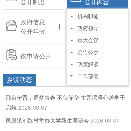
公开制度
公开内容
机构职能
政府信息
基层政务
政府领导
公开年报
公开事项目录
重大会议
公告公示
依申请公开
政策解读
工作部署
乡镇动态
部门动态
邢台宁晋：逐梦青春 不负韶华 主题课暖心送学子
乡镇动态
启航
2026-08-07
规划信息
凤凰镇刘路村举办大学新生座谈会
2026-08-07
统计信息